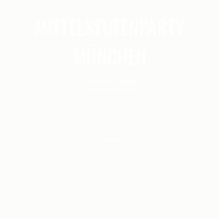
MITTELSTUFENPARTY
MÜNCHEN
DANKE DANKE DANKE
für diesen geilen Abend!
Genießt den Frühling <3
Die größte Jugendparty Münchens
von 13 bis 17 Jahren
Ticketalarm >>