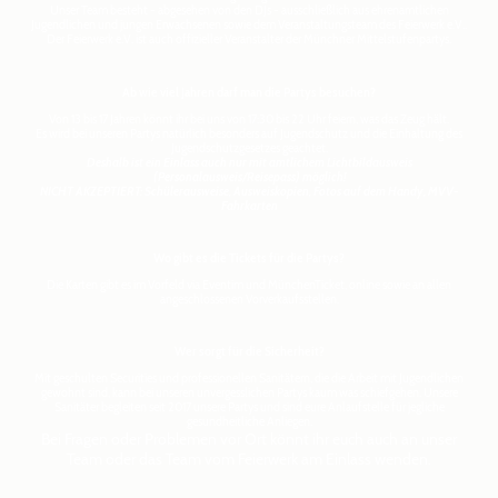
Unser Team besteht - abgesehen von den DJs - ausschließlich aus ehrenamtlichen
Jugendlichen und jungen Erwachsenen sowie dem Veranstaltungsteam des Feierwerk e.V..
Der Feierwerk e.V. ist auch offizieller Veranstalter der Münchner Mittelstufenpartys.
Ab wie viel Jahren darf man die Partys besuchen?
Von 13 bis 17 Jahren könnt ihr bei uns von 17:30 bis 22 Uhr feiern, was das Zeug hält.
Es wird bei unseren Partys natürlich besonders auf Jugendschutz und die Einhaltung des
Jugendschutzgesetzes geachtet.
Deshalb ist ein Einlass auch nur mit amtlichem Lichtbildausweis
(Personalausweis/Reisepass) möglich!
NICHT AKZEPTIERT: Schülerausweise, Ausweiskopien, Fotos auf dem Handy, MVV-
Fahrkarten
Wo gibt es die Tickets für die Partys?
Die Karten gibt es im Vorfeld via Eventim und MünchenTicket, online sowie an allen
angeschlossenen Vorverkaufsstellen.
Wer sorgt für die Sicherheit?
Mit geschulten Securities und professionellen Sanitätern, die die Arbeit mit Jugendlichen
gewohnt sind, kann bei unseren unvergesslichen Partys kaum was schiefgehen. Unsere
Sanitäter begleiten seit 2017 unsere Partys und sind eure Anlaufstelle für jegliche
gesundheitliche Anliegen.
Bei Fragen oder Problemen vor Ort könnt ihr euch auch an unser
Team oder das Team vom Feierwerk am Einlass wenden.